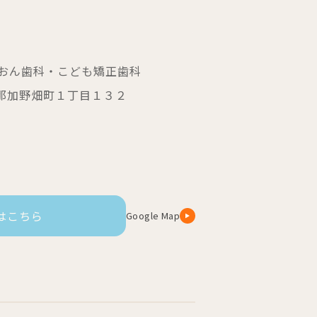
おん歯科・こども矯正歯科
原市那加野畑町１丁目１３２
はこちら
Google Map