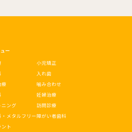
ニュー
療
小児矯正
科
入れ歯
治療
噛み合わせ
科
妊婦治療
トニング
訪問診療
科・メタルフリー
障がい者歯科
ラント