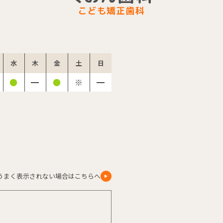
水
木
金
土
日
●
━
●
※
━
うまく表示されない場合はこちらへ