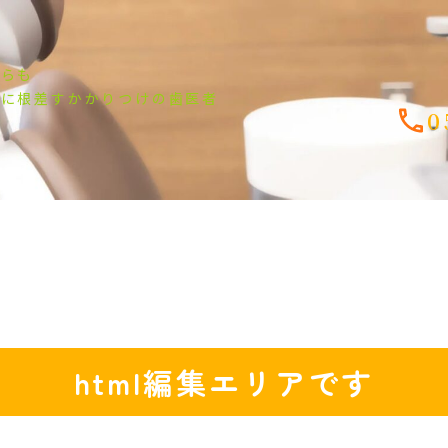
からも
市に根差すかかりつけの歯医者
0
html編集エリアです